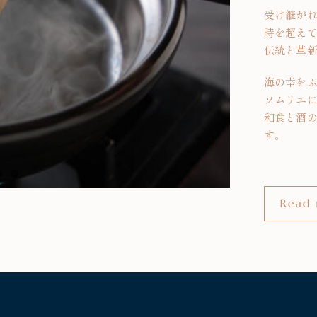
受け継が
時を超え
伝統と革
海の幸を
ソムリエ
和食と酒
す。