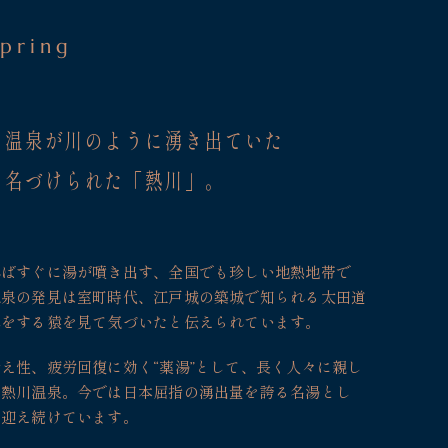
pring
、温泉が川のように湧き出ていた
ら名づけられた「熱川」。
ればすぐに湯が噴き出す、全国でも珍しい地熱地帯で
源泉の発見は室町時代、江戸城の築城で知られる太田道
みをする猿を見て気づいたと伝えられています。
え性、疲労回復に効く“薬湯”として、長く人々に親し
た熱川温泉。今では日本屈指の湧出量を誇る名湯とし
を迎え続けています。