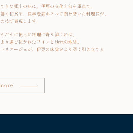
れてきた郷土の味に、伊豆の文化と旬を重ねて。
て響く和食を、長年老舗ホテルで腕を磨いた料理長が、
新の技で表現します。
ふんだんに使った料理に寄り添うのは、
により選び抜かれたワインと地元の地酒。
のマリアージュが、伊豆の味覚をより深く引き立てま