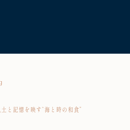
g
風土と記憶を映す“海と時の和食”