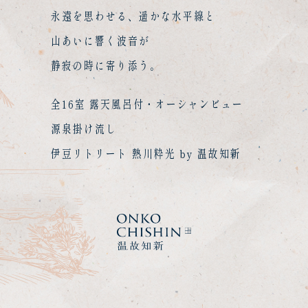
永遠を思わせる、遥かな水平線と
山あいに響く波音が
静寂の時に寄り添う。
全16室 露天風呂付・オーシャンビュー
源泉掛け流し
伊豆リトリート 熱川粋光 by 温故知新