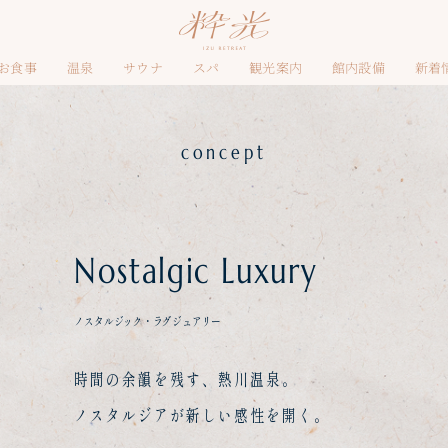
お食事
温泉
サウナ
スパ
観光案内
館内設備
新着
concept
Nostalgic Luxury
ノスタルジック・ラグジュアリー
時間の余韻を残す、熱川温泉。
ノスタルジアが新しい感性を開く。