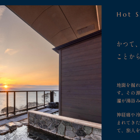
Hot S
かつて
ことか
地面を掘
す。その
灌が湯浴
神経痛や冷
まれてき
て、旅人