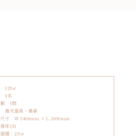
 125㎡
 3名
數 1間
備 露天溫泉・桑拿
尺寸 W 2400mm × L 2000mm
發床1台
面積：2.5㎡