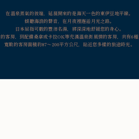
在溫泉蒸氣的彼端，延展開來的是海天一色的東伊豆地平線。
傾聽海浪的聲音，在月夜裡邂逅月光之路。
日本屈指可數的豐沛名湯，將深深地舒緩您的身心。
約的客房，到配備桑拿或卡拉OK等充滿溫泉街風情的客房，共有6種
寬敞的客房面積約87〜200平方公尺，貼近您多樣的旅途時光。