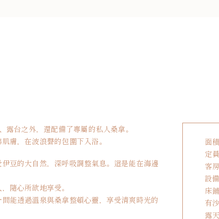
泉、露台之外，還配備了專屬的私人桑拿。
拂肌膚，在波浪聲的包圍下入浴。
面積
定員
受伊豆的大自然，深呼吸調整氣息。這是能在海邊
客房
設
人，隨心所欲地享受。
床鋪
一間能透過溫泉與桑拿整頓心靈，享受清爽時光的
有沙
露天