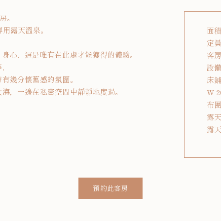
客房。
專用露天溫泉。
面積
定員
」身心，這是唯有在此處才能獲得的體驗。
客房
等，
設
帶有幾分懷舊感的氛圍。
床鋪
大海，一邊在私密空間中靜靜地度過。
W 2
布團 
露天
露天
預約此客房