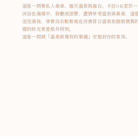
這是一間集私人桑拿、露天溫泉與露台、卡拉OK室於
沐浴在海風中，聆聽波浪聲，盡情享受溫泉與桑拿，這
泡完湯後，穿著浴衣輕鬆地在彷彿昔日溫泉旅館般懷舊
樣的時光更是格外特別。
這是一間將「溫泉街獨有的樂趣」完整封存的客房。