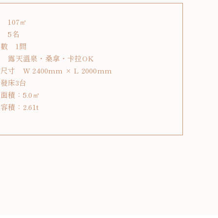
 107㎡
 5名
數 1間
備 露天溫泉・桑拿・卡拉OK
尺寸 W 2400mm × L 2000mm
發床3台
面積：5.0㎡
容積：2.61t