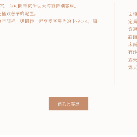
一室，並可眺望東伊豆大海的特別客房。
是極致奢華的配置。
面積
的空間裡，與同伴一起享受客房內的卡拉OK，這
定員
客房
設
床鋪
有沙
露天
露天
預約此客房