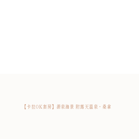
【卡拉OK套房】源泉海景 附露天溫泉・桑拿