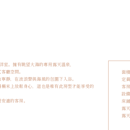
和洋室。擁有眺望大海的專用露天溫泉，
式客廳空間。
面積
給寧靜，在波浪聲與海風的包圍下入浴。
定員
榻榻米上放鬆身心，這也是唯有此房型才能享受的
客房
設
靈安適的客房。
床鋪
露天
露天