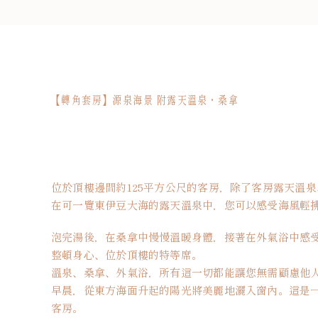
【轉角套房】源泉海景 附露天溫泉・桑拿
位於頂樓邊間約125平方公尺的客房，除了客房露天溫
在可一覽東伊豆大海的露天溫泉中，您可以感受海風輕
泡完湯後，在桑拿中慢慢溫暖身體，接著在外氣浴中感
整頓身心、位於頂樓的特等席。
溫泉、桑拿、外氣浴，所有這一切都能讓您無需顧慮他
早晨，從東方海面升起的陽光將美麗地灑入窗內。這是
客房。