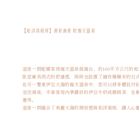
【和洋高級房】源泉海景 附露天溫泉
這是一間配備客房露天溫泉與露台、約100平方公尺的
臥室兼具西式的舒適感，同時也設置了鋪有榻榻米的日
在可一覽東伊豆大海的露天溫泉中，您可以將身體託付
泡完湯後，手拿客房內準備好的伊豆牛奶或靜岡茶，在
奢侈。
這是一間融合了美麗大海的開放感與和洋風格，讓人心