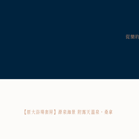
從簡
【原大浴場套房】源泉海景 附露天溫泉・桑拿