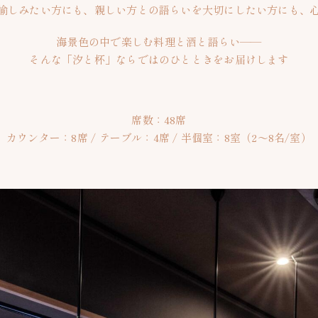
愉しみたい方にも、親しい方との語らいを大切にしたい方にも、
海景色の中で楽しむ料理と酒と語らい——
そんな「汐と杯」ならではのひとときをお届けします
席数：48席
カウンター：8席 / テーブル：4席 / 半個室：8室（2～8名/室）