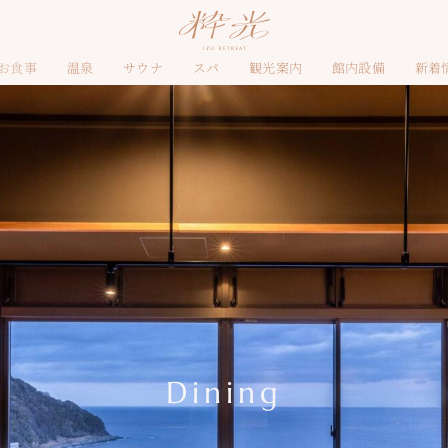
お食事
温泉
サウナ
スパ
観光案内
館内設備
新着
Dining